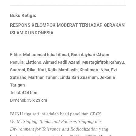
Buku Ketiga:
RESPONS KELOMPOK MODERAT TERHADAP GERAKAN
ISLAM DI INDONESIA
Editor:
Mohammad Iqbal Ahnaf, Budi Asyhari-Afwan
Penulis:
Listiono, Ahmad Fadli Azami, Mustaghfiroh Rahayu,
Saeroni, Rika Iffati, Kalis Mardiasih, Khalimatu Nisa, Evi
Sutrisno, Marthen Tahun, Linda Sari Zuarnum, Jekonia
Tarigan
Tebal:
424 hlm
Dimensi:
15 x 23 cm
BUKU tiga seri ini adalah hasil penelitian CRCS
UGM,
Shifting Trends and Patterns Shaping the
Environment for Tolerance and Radicalization
yang