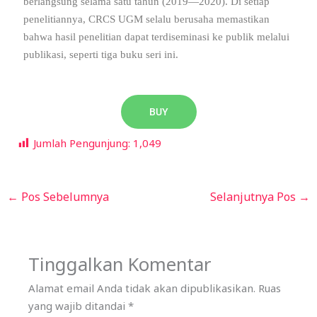
berlangsung selama satu tahun (2019—2020). Di setiap
penelitiannya, CRCS UGM selalu berusaha memastikan
bahwa hasil penelitian dapat terdiseminasi ke publik melalui
publikasi, seperti tiga buku seri ini.
BUY
Jumlah Pengunjung:
1,049
←
Pos Sebelumnya
Selanjutnya Pos
→
Tinggalkan Komentar
Alamat email Anda tidak akan dipublikasikan.
Ruas
yang wajib ditandai
*