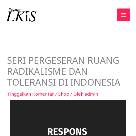
Lewati
ke
konten
SERI PERGESERAN RUANG
RADIKALISME DAN
TOLERANSI DI INDONESIA
Tinggalkan Komentar
/
Shop
/ Oleh
admin