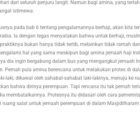
ehari dari seluruh penjuru langit. Namun bagi amina, yang terlah
sangat istimewa.
usnya pada bab 6 tentang pengalamannya berhaji, akan kita te
i Arabia. Ia dengan tegas menyatakan bahwa untuk berhaji, mus
raktiknya bukan hanya tidak tertib, melainkan tidak ramah dan
 mengalami hal yang sama meskipun bagi amina jemaah haji Ind
ya dia ingin bergabung dalam bus yang mengangkut jemaah Ind
n. Pernah pula amina berencana untuk melakukan protes di da
i-laki, dikawal oleh sahabat-sahabat laki-lakinya, menuju ke rua
an bahwa dirinya perempuan. Tapi rencana itu tak pernah ter
ia membatalkannya. Protesnya itu didasari oleh cara pemeri
 ruang salat untuk jemaah perempuan di dalam Masjidilhara