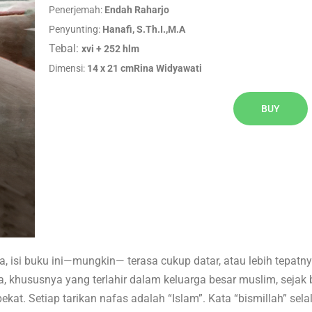
Penerjemah:
Endah Raharjo
Penyunting:
Hanafi, S.Th.I.,M.A
Tebal:
xvi + 252 hlm
Dimensi:
14 x 21 cm
Rina Widyawati
BUY
a, isi buku ini—mungkin— terasa cukup datar, atau lebih tepatn
a, khususnya yang terlahir dalam keluarga besar muslim, sejak
ekat. Setiap tarikan nafas adalah “Islam”. Kata “bismillah” se