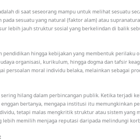
adalah di saat seseorang mampu untuk melihat sesuatu seca
 pada sesuatu yang natural (faktor alam) atau supranatura
r lebih jauh struktur sosial yang berkelindan di balik sebu
em pendidikan hingga kebijakan yang membentuk perilaku or
budaya organisasi, kurikulum, hingga dogma dan tafsir ke
ai persoalan moral individu belaka, melainkan sebagai pro
sering hilang dalam perbincangan publik. Ketika terjadi ke
pi enggan bertanya, mengapa institusi itu memungkinkan p
dividu, tetapi malas mengkritik struktur atau sistem yang
 lebih memilih menjaga reputasi daripada melindungi kor
t