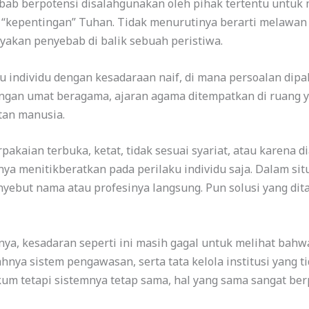
ebab berpotensi disalahgunakan oleh pihak tertentu untu
 “kepentingan” Tuhan. Tidak menurutinya berarti melawan
akan penyebab di balik sebuah peristiwa.
 individu dengan kesadaraan naif, di mana persoalan dipah
angan umat beragama, ajaran agama ditempatkan di ruang ya
tan manusia.
pakaian terbuka, ketat, tidak sesuai syariat, atau karena d
ya menitikberatkan pada perilaku individu saja. Dalam sit
enyebut nama atau profesinya langsung. Pun solusi yang di
a, kesadaran seperti ini masih gagal untuk melihat bahwa
ahnya sistem pengawasan, serta tata kelola institusi yang 
kum tetapi sistemnya tetap sama, hal yang sama sangat be