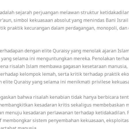
 adalah sejarah perjuangan melawan struktur ketidakadil
r’aun, simbol kekuasaan absolut yang menindas Bani Israi
itik praktik kecurangan dalam perdagangan, monopoli, dan 
hadapan dengan elite Quraisy yang menolak ajaran Isla
omi yang selama ini menguntungkan mereka. Penolakan ter
arena risalah Islam membawa gagasan kesetaraan manusia, 
hadap kelompok lemah, serta kritik terhadap praktik ekono
elite Quraisy yang selama ini menikmati privilese kekuas
egaskan bahwa risalah kenabian tidak hanya berbicara te
 membangkitkan kesadaran kritis sekaligus membebaskan ma
an menuju kesadaran perlawanan terhadap ketidakadilan. 
ktif membongkar sistem penyembahan kekuasaan, eksploitasi 
artabat manusia.