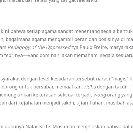
akini bahwa setiap agama sangat menentang segala bentuk
n, bagaimana agama mengambil peran dan posisinya di ma
lam
Pedagogy of the Oppressed
nya Paulo Freire, masyarak
lam teorinya—yang dominan, akan memahami segala sesuatu
yarakat dengan level kesadaran tersebut narasi “magis” b
 didorong untuk bersabar, memaafkan,
ridha
dengan takdir T
 memungkinkan kekerasan seksual terjadi,
wong
orang yang
ah dari kejahatan menjadi takdir, ujian Tuhan, musibah at
am bukunya Nalar Kritis Muslimah menjelaskan bahwa dala