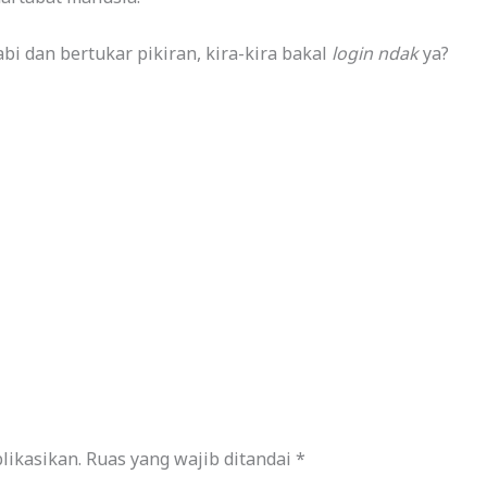
bi dan bertukar pikiran, kira-kira bakal
login ndak
ya?
likasikan.
Ruas yang wajib ditandai
*