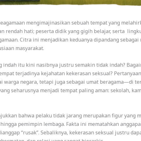
 keagamaan mengimajinasikan sebuah tempat yang melahir
n rendah hati; peserta didik yang gigih belajar, serta lin
agamaan. Citra ini menjadikan keduanya dipandang sebagai 
siaan masyarakat.
indah itu kini nasibnya justru semakin tidak indah? Bagai
empat terjadinya kejahatan kekerasan seksual? Pertanyaan
i warga negara, tetapi juga sebagai umat beragama—di te
n yang seharusnya menjadi tempat paling aman: sekolah, ka
ukkan bahwa pelaku tidak jarang merupakan figur yang memi
 hingga pemimpin lembaga. Fakta ini mematahkan anggapa
dianggap “rusak”. Sebaliknya, kekerasan seksual justru da
hormatan, dan relasi yang sangat hierarkis.