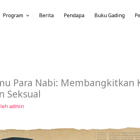
Program
Berita
Pendapa
Buku Gading
P
emu Para Nabi: Membangkitkan K
n Seksual
Oleh
admin